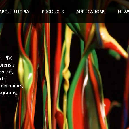
ABOUT UTOPIA
PRODUCTS
APPLICATIONS
NEW
, PIV,
orensis
velop,
rts,
omechanics,
ography,