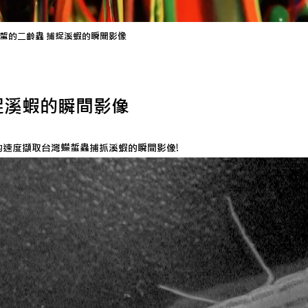
蠑蜤的二齡蟲 捕捉溪蝦的瞬間影像
捉溪蝦的瞬間影像
0 張的速度擷取台灣蠑蜤蟲捕抓溪蝦的瞬間影像!