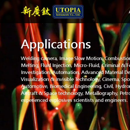
Applications
Welding camera, Image Slow Motion, Combustion
Melting, Fluid Injection, Micro-Fluid, Criminal & F
Investigation, Automation, Advanced Material De
Visualization & Invisible Technology, Cinema, Spo
Automotive, Biomedical Engineering, Civil, Hydr
Aircraft & Space technology, Metallography, Petr
experienced explosives scientists and engineers.