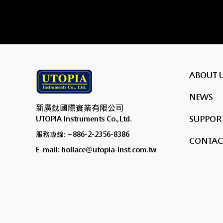
ABOUT 
NEWS
新廣鈦國際實業有限公司
SUPPORT
UTOPIA Instruments Co.,Ltd.
服務專線: +886-2-2356-8386
CONTAC
E-mail: hollace@utopia-inst.com.tw