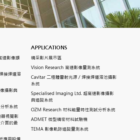
APPLICATIONS
數位式高速影像擷
精采影片展示區
Vision Research 高速影像量測系統
ting焊接焊道溶
Cavitar 二極體雷射光源 / 焊接焊道溶池攝影
系統
高速影像攝影與
Specialised Imaging Ltd. 超高速影像攝影
與追蹤系統
測試分析系統
OZM Research 材料能量特性測試分析系統
高速機器視覺影
ADMET 微型精密材料試驗機
機介面的最
TEMA 影像軌跡追蹤量測系統
相分析應用設備