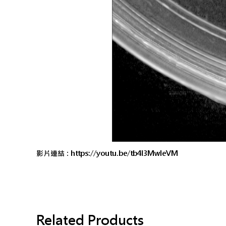
影片連結 :
https://youtu.be/tb4l3MwleVM
Related Products