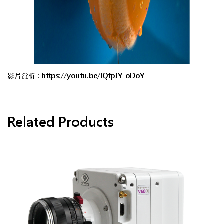
影片賞析 :
https://youtu.be/IQfpJY-oDoY
Related Products