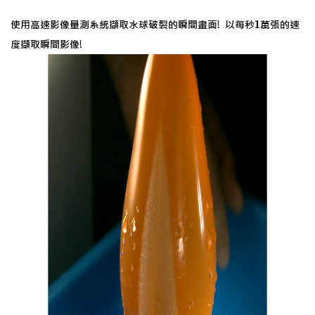
使用高速影像量測系統擷取水球破裂的瞬間畫面! 以每秒1萬張的速
度擷取瞬間影像!