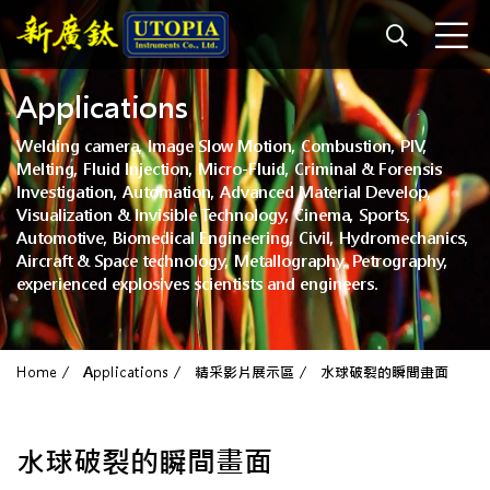
Applications
Welding camera, Image Slow Motion, Combustion, PIV,
Melting, Fluid Injection, Micro-Fluid, Criminal & Forensis
Investigation, Automation, Advanced Material Develop,
Visualization & Invisible Technology, Cinema, Sports,
Automotive, Biomedical Engineering, Civil, Hydromechanics,
Aircraft & Space technology, Metallography, Petrography,
experienced explosives scientists and engineers.
Home
Applications
精采影片展示區
水球破裂的瞬間畫面
水球破裂的瞬間畫面