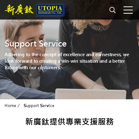
Support Service
Adhering to the concept of excellence and earnestness, we
look forward to creating a win-win situation and a better
future with our customers.
Home
Support Service
新廣鈦提供專業支援服務