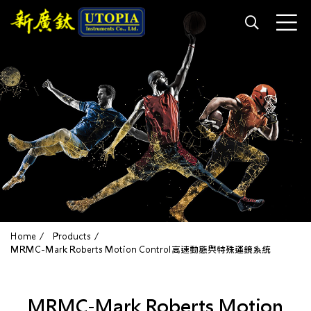
Home
Products
MRMC-Mark Roberts Motion Control高速動態與特殊運鏡系統
MRMC-Mark Roberts Motion