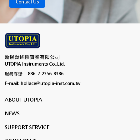
Contact Us
新廣鈦國際實業有限公司
UTOPIA Instruments Co.,Ltd.
服務專線: +886-2-2356-8386
E-mail: hollace@utopia-inst.com.tw
ABOUT UTOPIA
NEWS
SUPPORT SERVICE