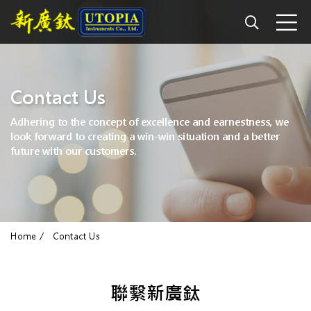
Contact Us
Adhering to the concept of excellence and earnestness, we
look forward to creating a win-win situation and a better
future with our customers.
Home
Contact Us
聯繫新廣鈦