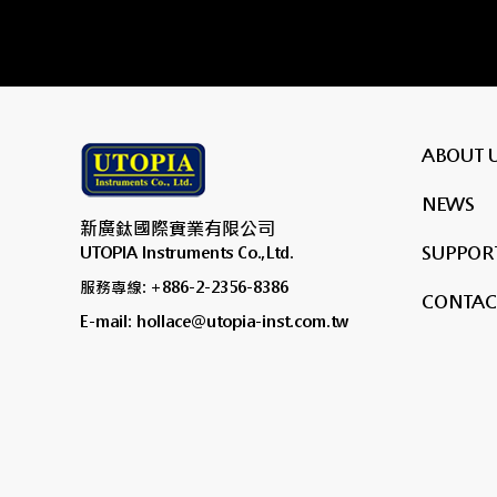
ABOUT 
NEWS
新廣鈦國際實業有限公司
SUPPORT
UTOPIA Instruments Co.,Ltd.
服務專線: +886-2-2356-8386
CONTAC
E-mail: hollace@utopia-inst.com.tw