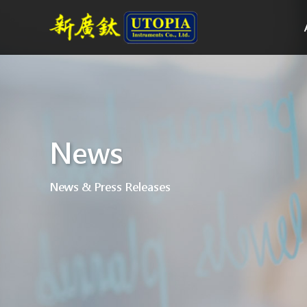
News
News & Press Releases