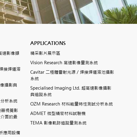
APPLICATIONS
數位式高速影像擷
精采影片展示區
Vision Research 高速影像量測系統
ting焊接焊道溶
Cavitar 二極體雷射光源 / 焊接焊道溶池攝影
系統
高速影像攝影與
Specialised Imaging Ltd. 超高速影像攝影
與追蹤系統
測試分析系統
OZM Research 材料能量特性測試分析系統
高速機器視覺影
ADMET 微型精密材料試驗機
機介面的最
TEMA 影像軌跡追蹤量測系統
相分析應用設備